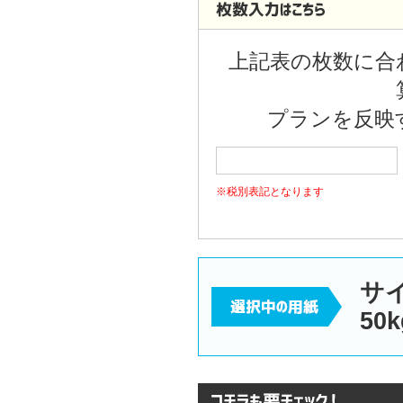
40000枚
上記表の枚数に合
45000枚
50000枚
プランを反映
55000枚
※税別表記となります
60000枚
65000枚
70000枚
サイ
50k
75000枚
80000枚